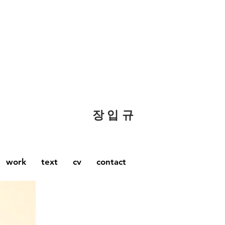
​장 입 규
work
text
cv
contact